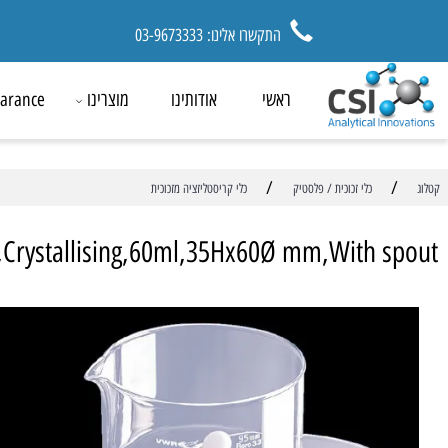
התקשרו אלינו: 03-9673333
ראשי
אודותינו
מוצרינו
ck Clearance
/
כלי זכוכית / פלסטיק
כלי קריסטליזציה מזכוכית
ish,Crystallising,60ml,35Hx60Ø mm,With 
מ