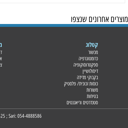
 אחרונים שנצפו
קטלוג
מידע
מכשור
דף הבית
כרומטוגרפיה
אודות
ספקטרוסוקופיה
צור קשר
דיסולושיין
בקבוקי מדידה
כוסות זכוכית/ פלסטי
ק
משורות
בטיחות
סטנדרטים וריאגנטים