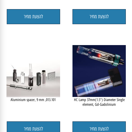
Silicon rubber PTFE coated - 10 pcs pack
HC Lamp 37mm(1.5") Diameter Single
element, Dy-Dysprosium
להצעת מחיר
להצעת מחיר
013.101, Aluminium spacer, 9 mm
HC Lamp 37mm(1.5") Diameter Single