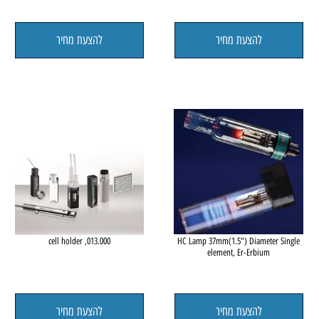
le
Closed screw cap - 10 pcs pack
HC Lamp 37mm(1.5") Diameter 
element, Co-Cobalt
להצעת מחיר
להצעת מחיר
le
013.000, cell holder
HC Lamp 37mm(1.5") Diameter 