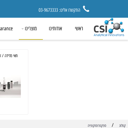
התקשרו אלינו: 03-9673333
ראשי
אודותינו
מוצרינו
ck Clearance
תאי מדידה / זרימה