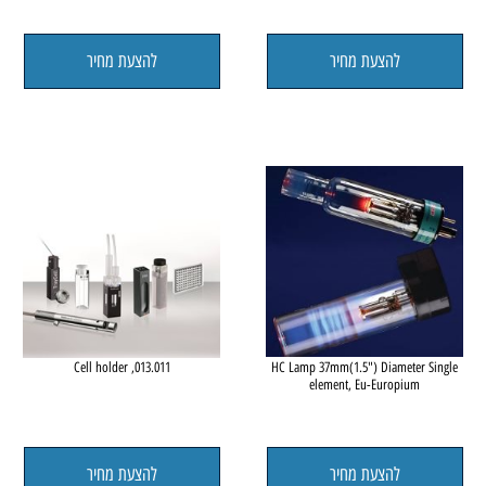
Silicone rubber (septum) - 10 pcs pack
HC Lamp 37mm(1.5") Diameter Sing
element, Cu-Copper
להצעת מחיר
להצעת מחיר
013.011, Cell holder
HC Lamp 37mm(1.5") Diameter Sing