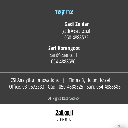
צרו קשר
Gadi Zoldan
gadi@csiai.co.il
050-4888525
Sari Korengoot
sari@csiai.co.il
054-4888586
CSI Analytical Innovations | Timna 3, Holon, Israel |
Office: 03-9673333 ; Gadi:
050-4888525
; Sari:
054-4888586
© All Rights Reserved
בניית אתרים
✕