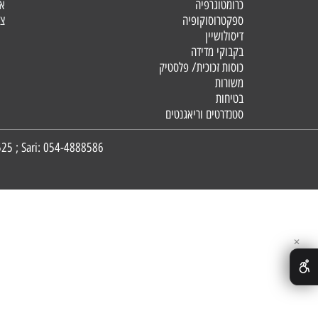
מכשור
דף הבית
כרומטוגרפיה
אודות
ספקטרוסוקופיה
צור קשר
דיסולושיין
בקבוקי מדידה
כוסות זכוכית/ פלסטי
ק
משורות
בטיחות
סטנדרטים וריאגנטים
4888525
; Sari:
054-4888586
CSI Analytical Innovations | Timna 3, Holon, Israel | Office: 03-9673333 ; Gadi: