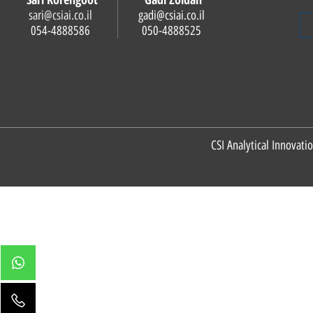
Sari Korengoot
Gadi Zoldan
sari@csiai.co.il
gadi@csiai.co.il
054-4888586
050-4888525