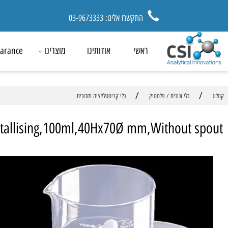
התקשרו אלינו: 03-9673333
ראשי
אודותינו
מוצרינו
ck Clearance
/
כלי זכוכית / פלסטיק
כלי קריסטליזציה מזכוכית
Crystallising,100ml,40Hx70Ø mm,Without 
מ