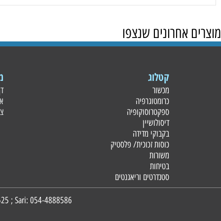
 אחרונים שנצפו
קטלוג
מידע
מכשור
דף הבית
כרומטוגרפיה
אודות
ספקטרוסוקופיה
צור קשר
דיסולושיין
בקבוקי מדידה
כוסות זכוכית/ פלסטי
ק
משורות
בטיחות
סטנדרטים וריאגנטים