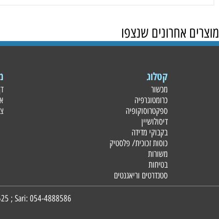
 אחרונים שנצפו
קטלוג
מידע
מכשור
דף הבית
כרומטוגרפיה
אודות
ספקטרוסוקופיה
צור קשר
דיסולושיין
בקבוקי מדידה
כוסות זכוכית/ פלסטי
ק
משורות
בטיחות
סטנדרטים וריאגנטים