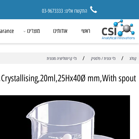
התקשרו אלינו: 03-9673333
ראשי
אודותינו
מוצרינו
ck Clearance
/
כלי זכוכית / פלסטיק
כלי קריסטליזציה מזכוכית
ish,Crystallising,20ml,25Hx40Ø mm,With 
מ