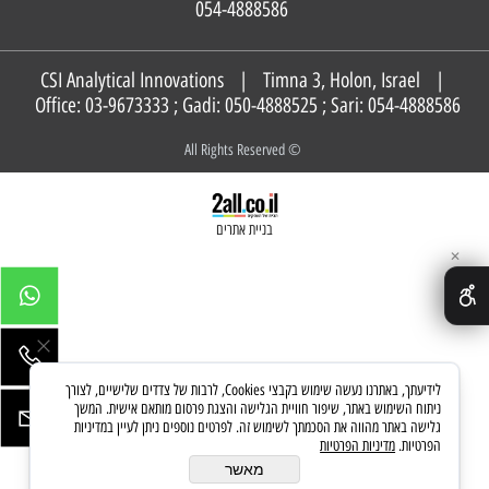
054-4888586
CSI Analytical Innovations | Timna 3, Holon, Israel |
Office: 03-9673333 ; Gadi:
050-4888525
; Sari:
054-4888586
© All Rights Reserved
בניית אתרים
✕
לידיעתך, באתרנו נעשה שימוש בקבצי Cookies, לרבות של צדדים שלישיים, לצורך
ניתוח השימוש באתר, שיפור חוויית הגלישה והצגת פרסום מותאם אישית. המשך
גלישה באתר מהווה את הסכמתך לשימוש זה. לפרטים נוספים ניתן לעיין במדיניות
הפרטיות.
מדיניות הפרטיות
מאשר