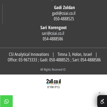
Gadi Zoldan
gadi@csiai.co.il
050-4888525
Sari Korengoot
sari@csiai.co.il
054-4888586
CSI Analytical Innovations | Timna 3, Holon, Israel |
Office: 03-9673333 ; Gadi:
050-4888525
; Sari:
054-4888586
© All Rights Reserved
בניית אתרים
✕